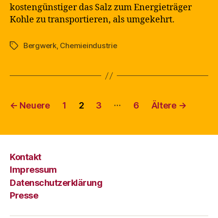
kostengünstiger das Salz zum Energieträger
Kohle zu transportieren, als umgekehrt.
Bergwerk
,
Chemieindustrie
Schlagwörter
Seitennummerierung
…
←
Neuere
1
2
3
6
Ältere
→
der
Beiträge
Kontakt
Impressum
Datenschutzerklärung
Presse