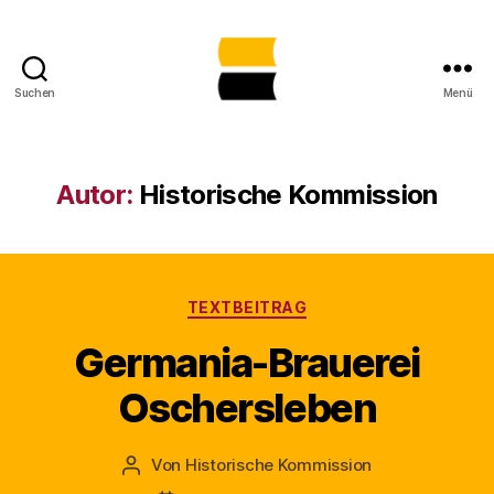
Suchen
Menü
Lost
Places
in
Sachsen-
Autor:
Historische Kommission
Anhalt
gemeinsam
sichtbar
machen
Kategorien
TEXTBEITRAG
Germania-Brauerei
Oschersleben
Von
Historische Kommission
Beitragsautor