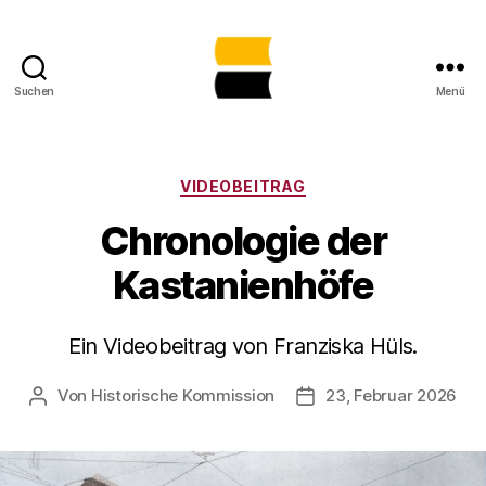
Suchen
Menü
Lost
Places
in
Sachsen-
Kategorien
VIDEOBEITRAG
Anhalt
Chronologie der
gemeinsam
sichtbar
Kastanienhöfe
machen
Ein Videobeitrag von Franziska Hüls.
Von
Historische Kommission
23, Februar 2026
Beitragsautor
Beitragsdatum