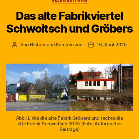
VIDEOBEITRAG
Das alte Fabrikviertel
Schwoitsch und Gröbers
Von
Historische Kommission
16, April 2025
Beitragsautor
Beitragsdatum
Abb.: Links die alte Fabrik Gröbers und rechts die
alte Fabrik Schwoitsch 2025 (Foto: Autoren des
Beitrags)