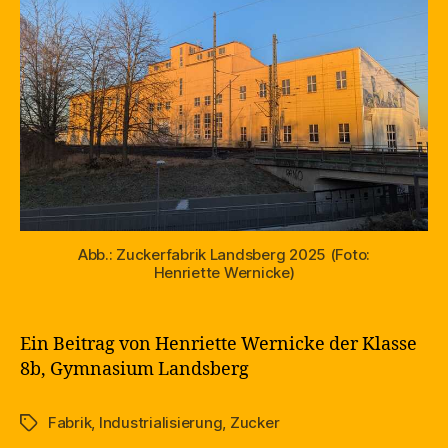
Abb.: Zuckerfabrik Landsberg 2025 (Foto:
Henriette Wernicke)
Ein Beitrag von Henriette Wernicke der Klasse
8b, Gymnasium Landsberg
Fabrik
,
Industrialisierung
,
Zucker
Schlagwörter