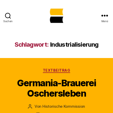
Suchen
Menü
Lost
Places
in
Sachsen-
Schlagwort:
Industrialisierung
Anhalt
gemeinsam
sichtbar
machen
Kategorien
TEXTBEITRAG
Germania-Brauerei
Oschersleben
Von
Historische Kommission
Beitragsautor