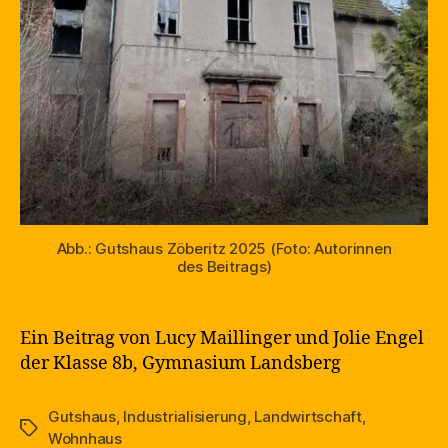
Abb.: Gutshaus Zöberitz 2025 (Foto: Autorinnen
des Beitrags)
Ein Beitrag von Lucy Maillinger und Jolie Engel
der Klasse 8b, Gymnasium Landsberg
Gutshaus
,
Industrialisierung
,
Landwirtschaft
,
Schlagwörter
Wohnhaus