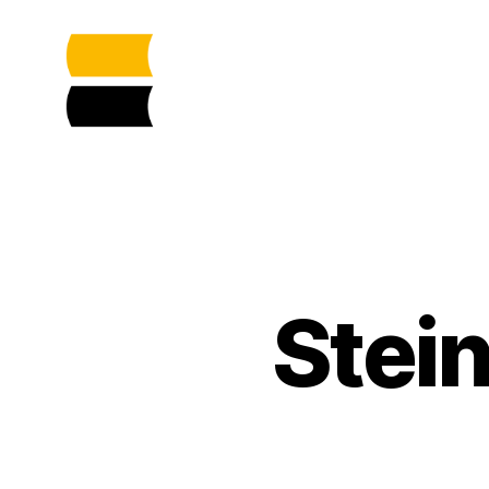
Lost
Places
in
Sachsen-
Anhalt
gemeinsam
sichtbar
machen
Stei