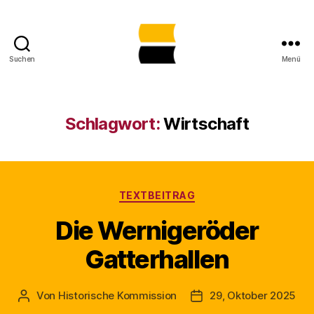
Suchen
Menü
Lost
Places
in
Sachsen-
Schlagwort:
Wirtschaft
Anhalt
gemeinsam
sichtbar
machen
Kategorien
TEXTBEITRAG
Die Wernigeröder
Gatterhallen
Von
Historische Kommission
29, Oktober 2025
Beitragsautor
Beitragsdatum