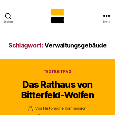
Suchen
Menü
Lost
Places
in
Sachsen-
Schlagwort:
Verwaltungsgebäude
Anhalt
gemeinsam
sichtbar
machen
Kategorien
TEXTBEITRAG
Das Rathaus von
Bitterfeld-Wolfen
Von
Historische Kommission
Beitragsautor