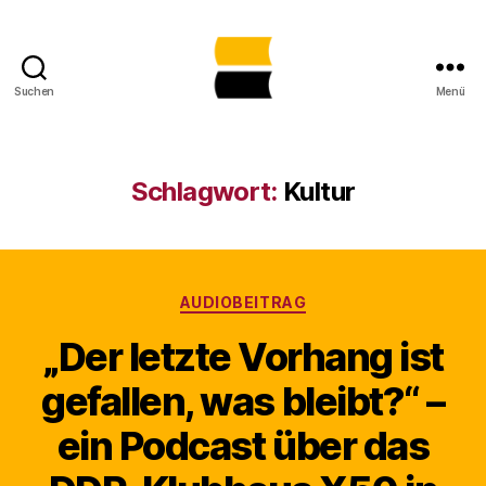
Suchen
Menü
Lost
Places
in
Sachsen-
Schlagwort:
Kultur
Anhalt
gemeinsam
sichtbar
machen
Kategorien
AUDIOBEITRAG
„Der letzte Vorhang ist
gefallen, was bleibt?“ –
ein Podcast über das