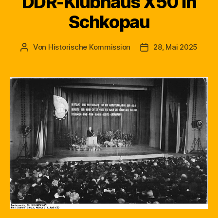
DDR-Klubhaus X50 in
Schkopau
Von
Historische Kommission
28, Mai 2025
Beitragsautor
Beitragsdatum