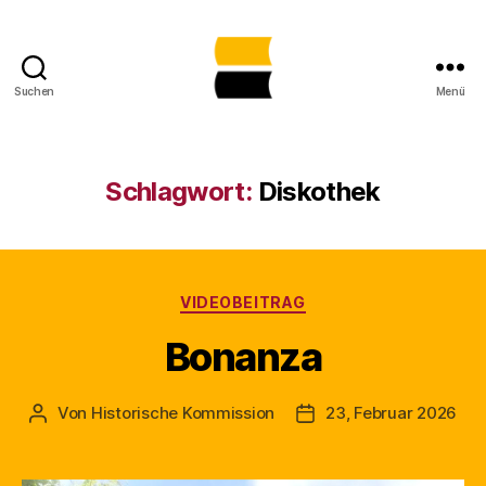
Suchen
Menü
Lost
Places
in
Sachsen-
Schlagwort:
Diskothek
Anhalt
gemeinsam
sichtbar
machen
Kategorien
VIDEOBEITRAG
Bonanza
Von
Historische Kommission
23, Februar 2026
Beitragsautor
Beitragsdatum