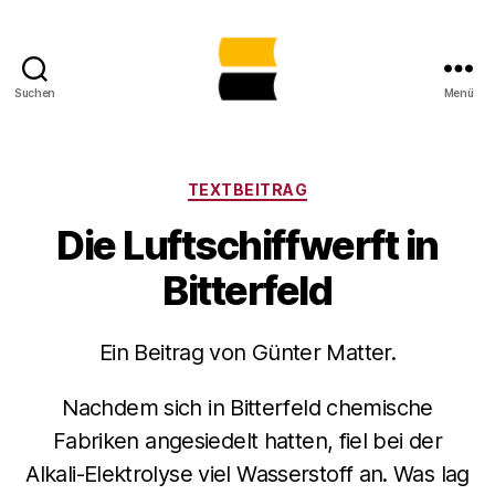
Suchen
Menü
Lost
Places
in
Sachsen-
Kategorien
TEXTBEITRAG
Anhalt
Die Luftschiffwerft in
gemeinsam
sichtbar
Bitterfeld
machen
Ein Beitrag von Günter Matter.
Nachdem sich in Bitterfeld chemische
Fabriken angesiedelt hatten, fiel bei der
Alkali-Elektrolyse viel Wasserstoff an. Was lag